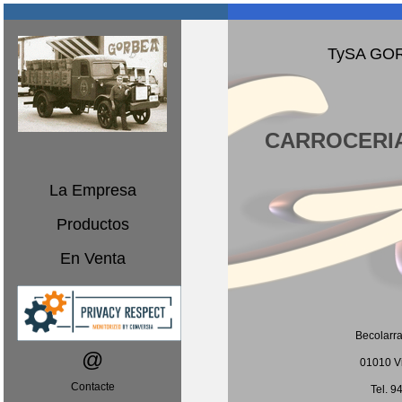
TySA
GOR
CARROCERI
La Empresa
Productos
En Venta
Becolarra
@
01010 Vi
Contacte
Tel. 9